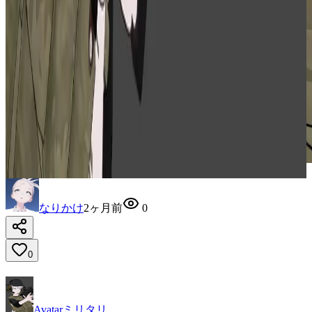
なりかけ
2ヶ月前
0
0
Avatar
ミリタリ